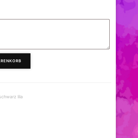
ARENKORB
chwarz lila