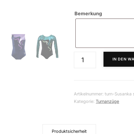
Bemerkung
Turnanzug
IN DEN W
Susanka
Menge
Artikelnummer:
turn-Susanka s
Kategorie:
Turnanzüge
Produktsicherheit