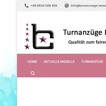
+49 6834 568 456
info@turnanzuege-lesse
HOME
AKTUELLE MODELLE
TURNANZÜGE