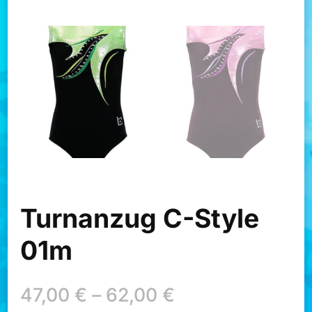
Turnanzug C-Style
01m
47,00
€
–
62,00
€