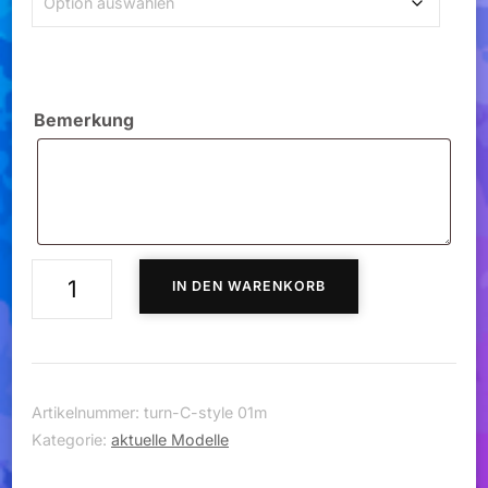
Bemerkung
Turnanzug
IN DEN WARENKORB
C-
Style
01m
Menge
Artikelnummer:
turn-C-style 01m
Kategorie:
aktuelle Modelle