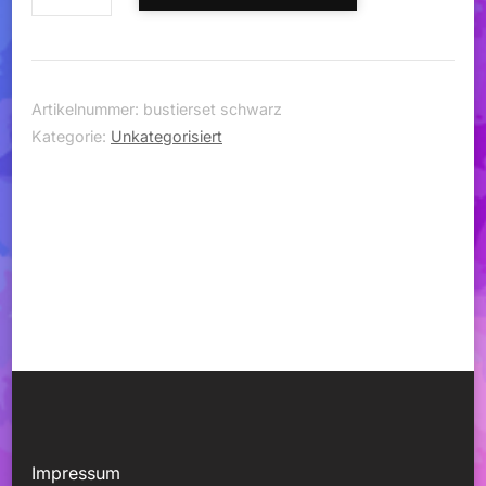
Bustierset
1010
schwarz
Menge
Artikelnummer:
bustierset schwarz
Kategorie:
Unkategorisiert
Impressum